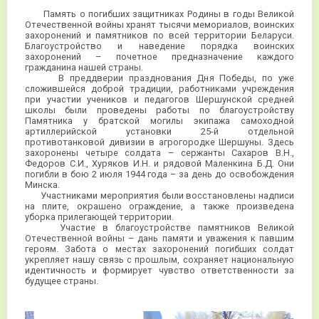
Память о погибших защитниках Родины в годы Великой
Отечественной войны хранят тысячи мемориалов, воинских
захоронений и памятников по всей территории Беларуси.
Благоустройство и наведение порядка воинских
захоронений – почетное предназначение каждого
гражданина нашей страны.
В преддверии празднования Дня Победы, по уже
сложившейся доброй традиции, работниками учреждения
при участии учеников и педагогов Шершунской средней
школы были проведены работы по благоустройству
Памятника у братской могилы экипажа самоходной
артиллерийской установки 25-й отдельной
противотанковой дивизии в агрогородке Шершуны. Здесь
захоронены четыре солдата – сержанты Сахаров В.Н.,
Федоров С.И., Хуряков И.Н. и рядовой Маленкина Б.Д. Они
погибли в бою 2 июля 1944 года – за день до освобождения
Минска.
Участниками мероприятия были восстановлены надписи
на плите, окрашено ограждение, а также произведена
уборка прилегающей территории.
Участие в благоустройстве памятников Великой
Отечественной войны – дань памяти и уважения к павшим
героям. Забота о местах захоронений погибших солдат
укрепляет нашу связь с прошлым, сохраняет национальную
идентичность и формирует чувство ответственности за
будущее страны.